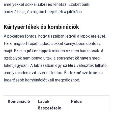
használhatja, és rögtön beépítheti a játékába.
Kártyaértékek és kombinációk
A pókerben fontos, hogy tisztában legyél a lapok erejével.
Ha a rangsort fejből tudod, sokkal könnyebben döntesz
majd. Ezek a
póker tippek
minden szinten hasznosak. A
szabályok nem bonyolultak, a sorrendet
könnyen
meg
lehet jegyezni. A táblázatban egy
széles
választék látható,
amely minden
szó
szerint fontos. És
természetesen
a
legerősebb kombinációt kell megcéloznod.
Kombináció
Lapok
Példa
összetétele