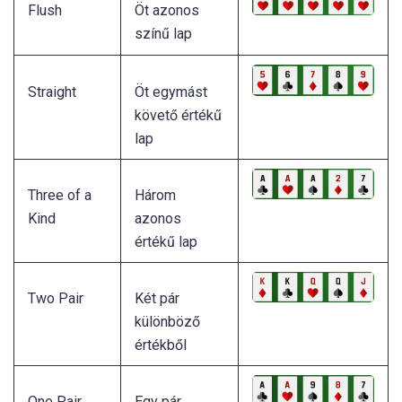
Straight
Öt egymást
követő értékű
lap
Three of a
Három
Kind
azonos
értékű lap
Two Pair
Két pár
különböző
értékből
One Pair
Egy pár
azonos lap