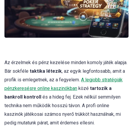
Az érzelmek és pénz kezelése minden komoly játék alapja.
Bár sokféle
taktika létezik
, az egyik legfontosabb, amit a
profik is emlegetnek, az a fegyelem.
A legjobb stratégiák
pénzkeresésre online kaszinókban
közé
tartozik a
bankroll kontroll
és a hideg fej. Ezek nélkül semmilyen
technika nem működik hosszú távon. A profi online
kaszinók játékosai számos nyerő trükköt használnak, mi
pedig mutatunk párat, amit érdemes ellesni.
Blöffölés és az ellenfelek olvasása
A blöff mindig kétélű fegyver
, mert ha rosszkor