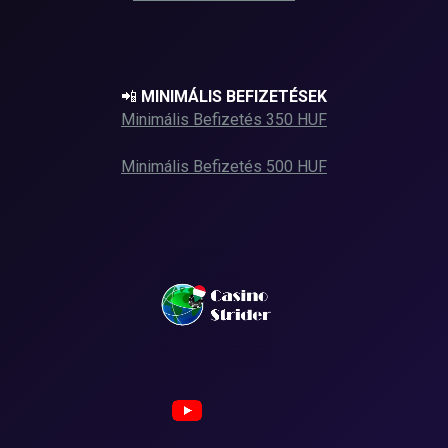
Minimális Befizetés 350 HUF
Minimális Befizetés 500 HUF