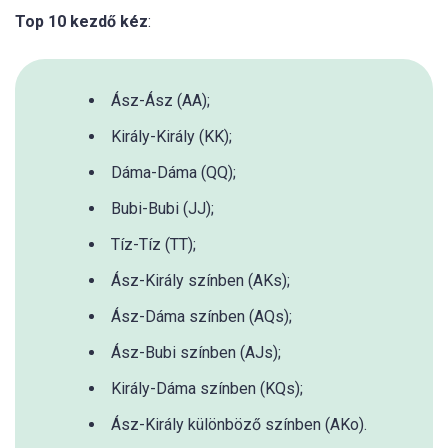
Ász-Ász (AA);
Király-Király (KK);
Dáma-Dáma (QQ);
Bubi-Bubi (JJ);
Tíz-Tíz (TT);
Ász-Király színben (AKs);
Ász-Dáma színben (AQs);
Ász-Bubi színben (AJs);
Király-Dáma színben (KQs);
Ász-Király különböző színben (AKo).