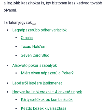
Tartalomjegyzék
Legnépszerűbb póker variációk
Bár a pókernek számos és különböző változata létezik, a
gyakorlatban a legnépszerűbb három vált igazán
meghatározóvá. Mi ezeket
alaposan leteszteltük
, és
mindegyiknek megvannak a saját erősségei. Az online
kaszinók világában ezek az opciók vezetik a listát, mert a
szerencsejáték rajongók körében mindig előkerülnek. Ha
tanulni akarsz, nagyon érdemes megnézni a részletes
infókat, hiszen sok pénzt és élményt hozhatnak.
Egyszerűen fogalmazva: ha olyan
kaszinójátékokat
játszol,
mint a póker, akkor ezt nem hagyhatod ki.