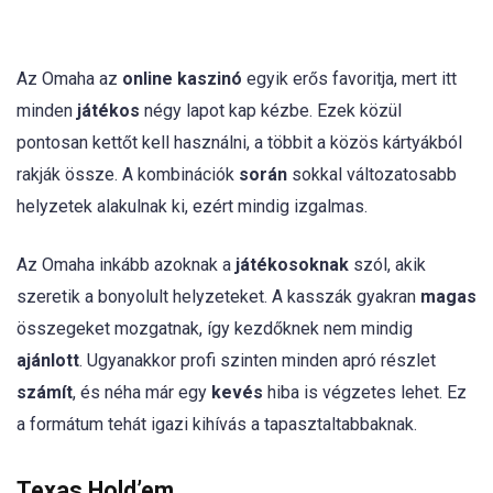
A
Texas Hold’em
ma már minden nagy verseny
főszereplője, és a legtöbb
játékos
első választása. A
szabály egyszerű: mindenkinek két lap jut, az asztalra
pedig öt közös kerül. Az a
játékos
, aki a legjobb
kombinációt hozza ki a saját két lapja és a közös
kártyákból, nyer.
Miatt a könnyű tanulhatóság
ez a
népszerű
változata
a
pókernek, ahol a stratégia és a pszichológia ugyanúgy
fontos, mint a szerencse. A
kételső
lépés mindig a pozíció
megértése az
asztalnál
, mert ezen múlik a siker. A
póker a
kaszinó oldalon
szintén ezt a formát erőlteti,
beleértve
a