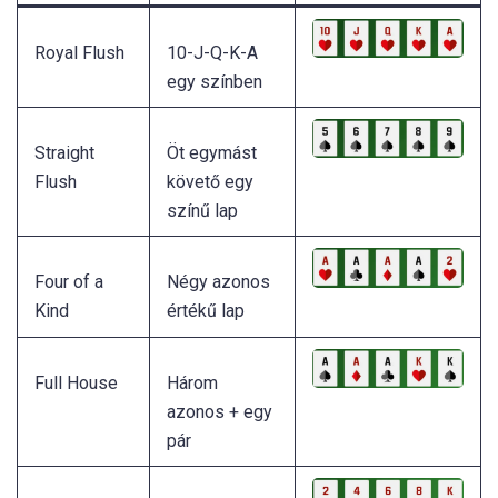
Royal Flush
10-J-Q-K-A
egy színben
Straight
Öt egymást
Flush
követő egy
színű lap
Four of a
Négy azonos
Kind
értékű lap
Full House
Három
azonos + egy
pár
Flush
Öt azonos
színű lap