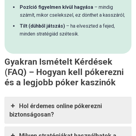
minden stratégiád szétesik.
Gyakran Ismételt Kérdések (FAQ) –
Hogyan kell pókerezni és a legjobb
póker kaszinók
Hol érdemes online pókerezni
biztonságosan?
Milyen stratégiákat használhatok a
nyerési esélyeim növelésére?
Hogyan lehet felismerni, hogy valaki