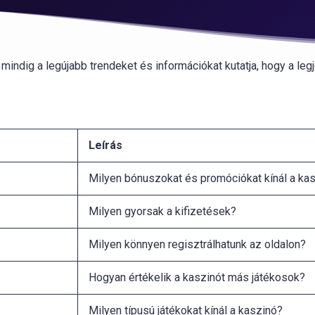
mindig a legújabb trendeket és információkat kutatja, hogy a leg
Leírás
Milyen bónuszokat és promóciókat kínál a ka
Milyen gyorsak a kifizetések?
Milyen könnyen regisztrálhatunk az oldalon?
Hogyan értékelik a kaszinót más játékosok?
Milyen típusú játékokat kínál a kaszinó?