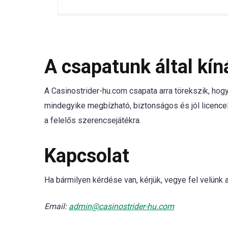
A csapatunk által kín
A Casinostrider-hu.com csapata arra törekszik, hogy
mindegyike megbízható, biztonságos és jól licencel
a felelős szerencsejátékra.
Kapcsolat
Ha bármilyen kérdése van, kérjük, vegye fel velünk 
Email:
admin@casinostrider-hu.com