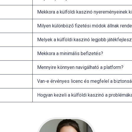
Mekkora a külföldi kaszinó nyereményeinek ki
Milyen különböző fizetési módok állnak rend
Melyek a külföldi kaszinó legjobb játékfejlesz
Mekkora a minimális befizetés?
Mennyire könnyen navigálható a platform?
Van-e érvényes licenc és megfelel a biztonsá
Hogyan kezeli a külföldi kaszinó a problémák