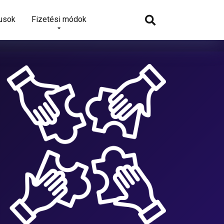
usok
Fizetési módok