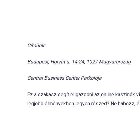
Címünk:
Budapest, Horvát u. 14-24, 1027 Magyarország
Central Business Center Parkolója
Ez a szakasz segít eligazodni az online kaszinók vil
legjobb élményekben legyen részed? Ne habozz, és