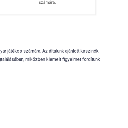
számára.
yar játékos számára. Az általunk ajánlott kaszinók
találásában, miközben kiemelt figyelmet fordítunk