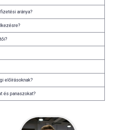
fizetési aránya?
elkezésre?
tői?
gi előírásoknak?
at és panaszokat?