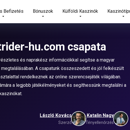
s Befizetés
Bónuszok
Külföldi Kaszinók
Kaszinótíp
trider-hu.com csapata
 részletes és naprakész információkkal segítse a magyar
 megtalálásában. A csapatunk összeszedett és jól felkészült
sztalattal rendelkeznek az online szerencsejáték világában.
ámára a legjobb játékélményeket és segíthessünk megtalálni a
kaszinókat.
László Kovács
Katalin Nagy
Szerző
Tényellenőrzés