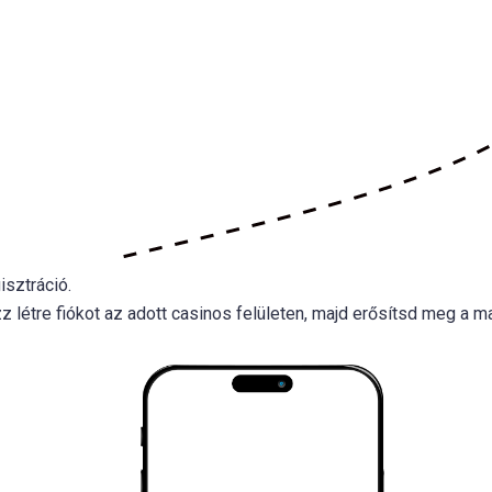
isztráció.
z létre fiókot az adott casinos felületen, majd erősítsd meg a ma