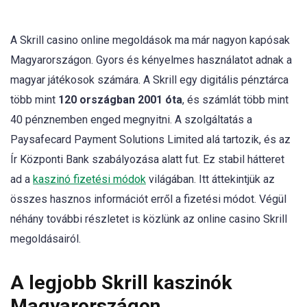
A Skrill casino online megoldások ma már nagyon kapósak
Magyarországon. Gyors és kényelmes használatot adnak a
magyar játékosok számára. A Skrill egy digitális pénztárca
több mint
120 országban 2001 óta
, és számlát több mint
40 pénznemben enged megnyitni. A szolgáltatás a
Paysafecard Payment Solutions Limited alá tartozik, és az
Ír Központi Bank szabályozása alatt fut. Ez stabil hátteret
ad a
kaszinó fizetési módok
világában. Itt áttekintjük az
összes hasznos információt erről a fizetési módot. Végül
néhány további részletet is közlünk az online casino Skrill
megoldásairól.
A legjobb Skrill kaszinók
Magyarországon