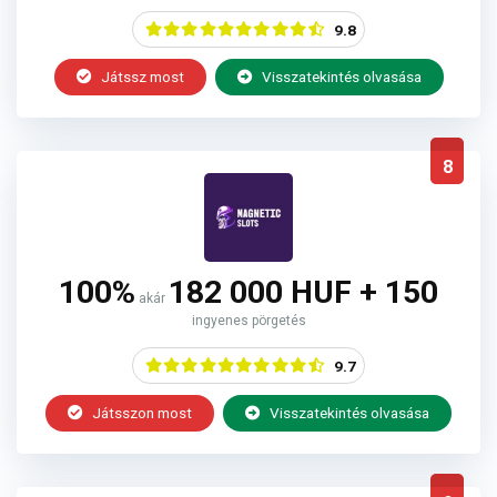
9.8
Játssz most
Visszatekintés olvasása
8
100%
182 000 HUF + 150
akár
ingyenes pörgetés
9.7
Játsszon most
Visszatekintés olvasása