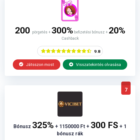
200
300%
20%
pörgetés +
befizetési bónusz +
Cashback
9.8
Játsszon most
Visszatekintés olvasása
7
325%
300 FS
Bónusz
+ 1150000 Ft +
+ 1
bónusz rák