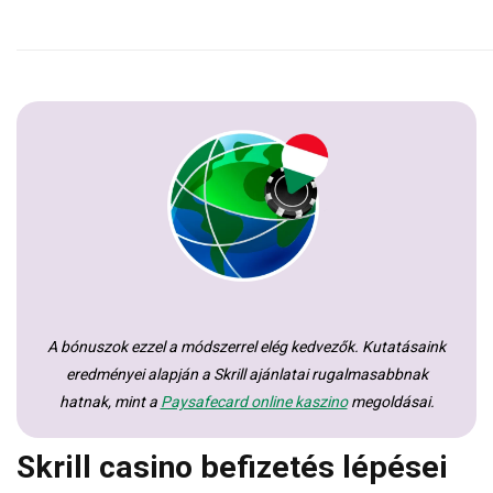
A bónuszok ezzel a módszerrel elég kedvezők. Kutatásaink
eredményei alapján a Skrill ajánlatai rugalmasabbnak
hatnak, mint a
Paysafecard online kaszino
megoldásai.
Skrill casino befizetés lépései