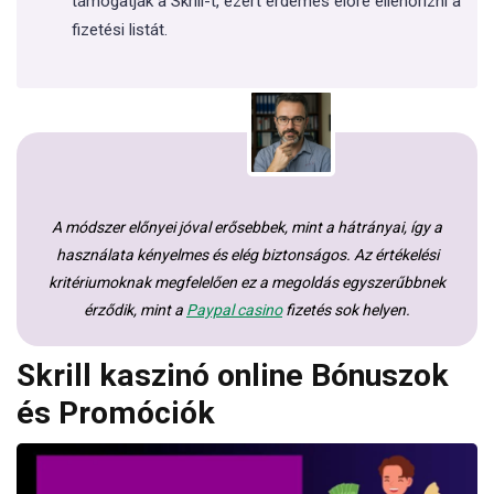
támogatják a Skrill-t, ezért érdemes előre ellenőrizni a
fizetési listát.
A módszer előnyei jóval erősebbek, mint a hátrányai, így a
használata kényelmes és elég biztonságos. Az értékelési
kritériumoknak megfelelően ez a megoldás egyszerűbbnek
érződik, mint a
Paypal casino
fizetés sok helyen.
Skrill kaszinó online Bónuszok
és Promóciók