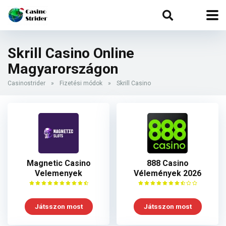
Skrill Casino Online
Magyarországon
Casinostrider
»
Fizetési módok
»
Skrill Casino
Magnetic Casino
888 Casino
Velemenyek
Vélemények 2026
Játsszon most
Játsszon most