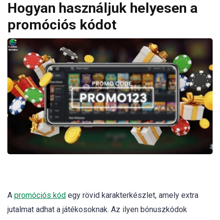
A
promóciós kód
egy rövid karakterkészlet, amely extra
jutalmat adhat a játékosoknak. Az ilyen bónuszkódok
fogadóirodákban és kaszinókban minden nap futnak, és
legtöbb esetben
a regisztráció vagy a befizetés során
használhatók.
Először is
be kell lépni az oldalra, majd a
„Bónusz” menüben találod a mezőt, ahová a kódot
beírhatod. Ezután azonnal megkapod a jutalmat, például
ingyen
pörgetéseket vagy extra kreditet.
A promóciós ajánlat csak akkor érvényes, ha minden lépést
pontosan betartasz. Ha hibásan adod meg, elveszítheted a
befizetés nélküli bónuszok
vagy más ajánlatok előnyeit,
és a
fogadási
feltételek sem aktiválódnak. Ezért mindig