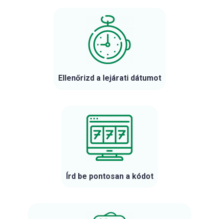
Írd be pontosan a kódot
Nézd meg, hogy mely játékokra érvényes