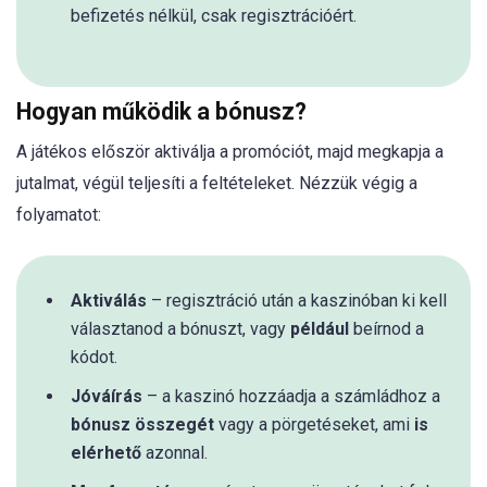
bónusz összegét
vagy a pörgetéseket, ami
is
elérhető
azonnal.
Megforgatás
– a pénzt vagy pörgetéseket fel
kell használnod a játékban a megadott
feltételek
alapján.
Ez azt jelenti, hogy a bónuszt és a nyereményeket többször
el kell játszani, mielőtt kivehetnéd. Objektív értékeléseink
alapján a legjobb kaszinó bónusz az, amelynek a
megforgatási követelmény alacsony
. Például egy 10 000
forintos bónusz 30x megforgatással 300 000 forintnyi tétet
jelent. Ezért érdemes mindig figyelni a konkrét
követelmények
és
feltételek
részleteire az
online
kaszinókban
.