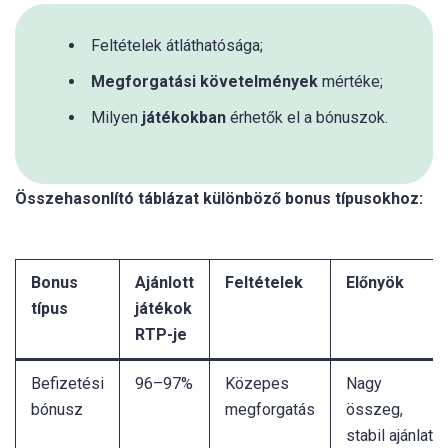
Bonus
Ajánlott
Feltételek
Előnyök
típus
játékok
RTP-je
Befizetési
96–97%
Közepes
Nagy
bónusz
megforgatás
összeg,
stabil ajánlat
Ingyenes
95–96%
Rövid lejárati
Könnyen
pörgetés
idő
használható,
pörgetések
ingyen
Befizetés
94–95%
Szigorú
Kockázat
nélküli
feltételek
nélkül