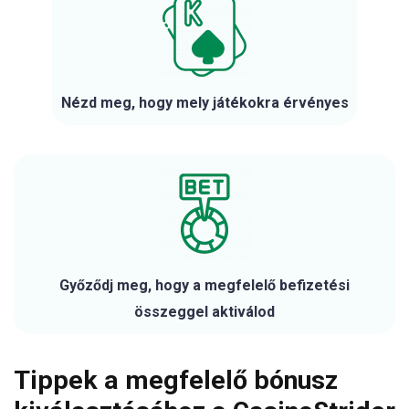
Győződj meg, hogy a megfelelő befizetési
összeggel aktiválod
Tippek a megfelelő bónusz
kiválasztásához a CasinoStrider
szakértőitől
Amikor ajánlatokat keresel, érdemes átnézni pár fontos
dolgot. Tapasztalataink alapján sok ajánlat jól hangzik, de a
részletekben rejlik az igazság. Ezért összegyűjtöttük, mire
érdemes figyelned, mielőtt bármelyiket igénybe vennéd.
Nézzük a legfontosabb szempontokat.
A bónusz