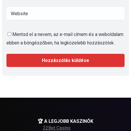
🏆 A LEGJOBB KASZINÓK
22Bet Casino
20bet Casino
Dolly Casino
Ice Casino
Lemon Casino
Wonaco Casino
Boomerangbet Casino