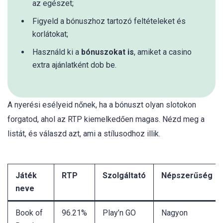
Játék
RTP
Szolgáltató
Népszerűség
neve
Book of
96.21%
Play’n GO
Nagyon
Dead
magas
Mega
99%
NetEnt
Közepes
Joker
Legacy
96.58%
Play’n GO
Magas
of Dead
Big Bad
97.34%
Quickspin
Magas
Wolf
Gates of
96.5%
Pragmatic
Nagyon