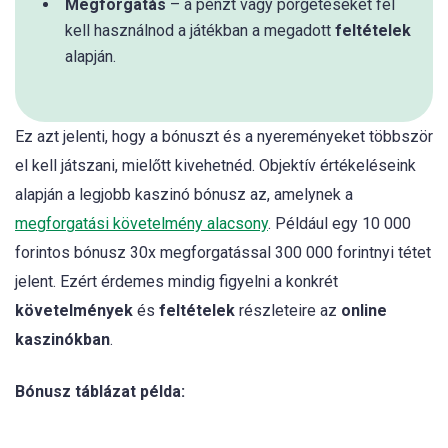
Bónusz táblázat példa:
Bónusz
Megforgatási
Időkeret
összege
követelmény
10 000 Ft
30x
7 nap
Hogyan használjuk az online
kaszinó bónuszokat
Miután tud
o
d,
hogyan kell kaszinójátékokat játszani
, a
következő lépés, hogy helyesen használd a bónuszokat. Ez
fontos
, mert az extra pénz és pörgetés csak akkor hoz
hasznot, ha okosan kezeled. Egy jól felhasznált ajánlat