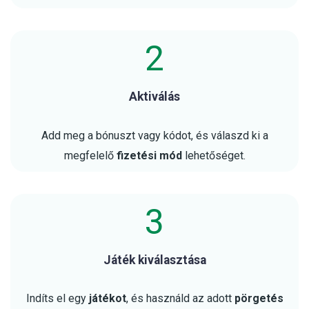
Játék kiválasztása
Indíts el egy
játékot
, és használd az adott
pörgetés
vagy krediteket (pl. Book of Dead, Starburst, Gates of
Olympus).
4
Megjátszás
Teljesítsd a bónusz
befizetési
és megforgatási
követelményeket, hogy a nyereményt kifizethesd (pl.