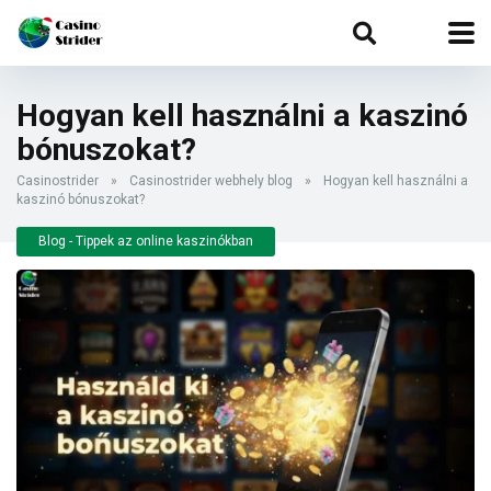
Hogyan kell használni a kaszinó
bónuszokat?
Casinostrider
»
Casinostrider webhely blog
»
Hogyan kell használni a
kaszinó bónuszokat?
Blog - Tippek az online kaszinókban