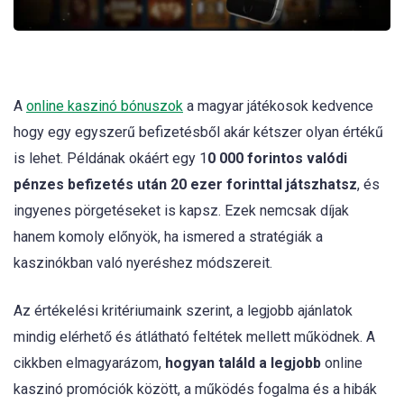
A
online kaszinó bónuszok
a magyar játékosok kedvence
hogy egy egyszerű befizetésből akár kétszer olyan értékű
is lehet. Példának okáért egy 1
0 000 forintos valódi
pénzes befizetés után 20 ezer forinttal játszhatsz
, és
ingyenes pörgetéseket is kapsz. Ezek nemcsak díjak
hanem komoly előnyök, ha ismered a stratégiák a
kaszinókban való nyeréshez módszereit.
Az értékelési kritériumaink szerint, a legjobb ajánlatok
mindig elérhető és átlátható feltétek mellett működnek. A
cikkben elmagyarázom,
hogyan találd a legjobb
online
kaszinó promóciók között, a működés fogalma és a hibák
melyiket kerüld. Olvass végig mindent, ha tényleg ki akarod
hozni a legtöbbet minden promócióból.