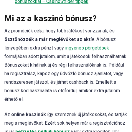
Az
online kaszinók
így szereznek új játékosokat, és tartják
meg a meglévőket. Ezért sok helyen már a regisztrációhoz
is jár
befizetés nélküli bónusz
vagy extra kreditek. Így
minden magyar játékos könnyen hozzáférhet a
legjobb
online
ajánlatokhoz, akár
high roller
kategóriában is.
Leggyakoribb bónusztípusok:
Befizetési bónusz
– extra pénz az első vagy
későbbi
befizetés
után;
Ingyenes pörgetések
– adott slot játékhoz
biztosítanak;
Cashback
– a veszteségek egy részének
visszafizetése;
Üdvözlő bónusz
– a legelső ajánlat, amit új