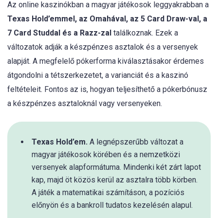
Az online kaszinókban a magyar játékosok leggyakrabban a
Texas Hold’emmel, az Omahával, az 5 Card Draw-val, a
7 Card Studdal és a Razz-zal
találkoznak. Ezek a
változatok adják a készpénzes asztalok és a versenyek
alapját. A megfelelő pókerforma kiválasztásakor érdemes
átgondolni a tétszerkezetet, a varianciát és a kaszinó
feltételeit. Fontos az is, hogyan teljesíthető a pókerbónusz
a készpénzes asztaloknál vagy versenyeken.
Texas Hold’em.
A legnépszerűbb változat a
magyar játékosok körében és a nemzetközi
versenyek alapformátuma. Mindenki két zárt lapot
kap, majd öt közös kerül az asztalra több körben.
A játék a matematikai számításon, a pozíciós
előnyön és a bankroll tudatos kezelésén alapul.