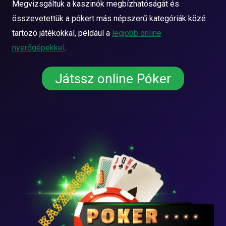
Megvizsgáltuk a kaszinók megbízhatóságát és
összevetettük a pókert más népszerű kategóriák közé
tartozó játékokkal, például a
legjobb online
nyerőgépekkel
.
Játssz online Póker