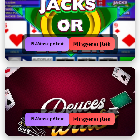
🃏 Játssz pókert
🆓 Ingyenes játék
🃏 Játssz pókert
🆓 Ingyenes játék