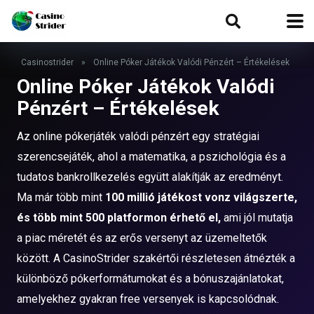
Casinostrider
»
Online Póker Játékok Valódi Pénzért – Értékelések
Online Póker Játékok Valódi
Pénzért – Értékelések
Az online pókerjáték valódi pénzért egy stratégiai
szerencsejáték, ahol a matematika, a pszichológia és a
tudatos bankrollkezelés együtt alakítják az eredményt.
Ma már több mint
100 millió játékost vonz világszerte,
és több mint 500 platformon érhető el,
ami jól mutatja
a piac méretét és az erős versenyt az üzemeltetők
között. A CasinoStrider szakértői részletesen átnézték a
különböző pókerformátumokat és a bónuszajánlatokat,
amelyekhez gyakran free versenyek is kapcsolódnak.