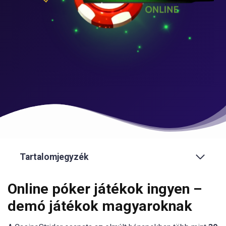
Tartalomjegyzék
Online póker játékok ingyen –
demó játékok magyaroknak