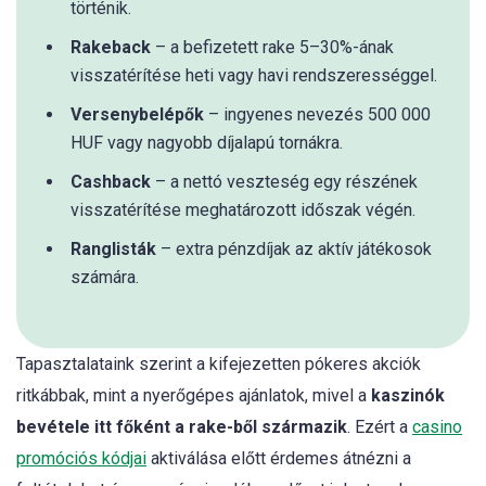
történik.
Rakeback
– a befizetett rake 5–30%-ának
visszatérítése heti vagy havi rendszerességgel.
Versenybelépők
– ingyenes nevezés 500 000
HUF vagy nagyobb díjalapú tornákra.
Cashback
– a nettó veszteség egy részének
visszatérítése meghatározott időszak végén.
Ranglisták
– extra pénzdíjak az aktív játékosok
számára.
Tapasztalataink szerint a kifejezetten pókeres akciók
ritkábbak, mint a nyerőgépes ajánlatok, mivel a
kaszinók
bevétele itt főként a rake-ből származik
. Ezért a
casino
promóciós kódjai
aktiválása előtt érdemes átnézni a