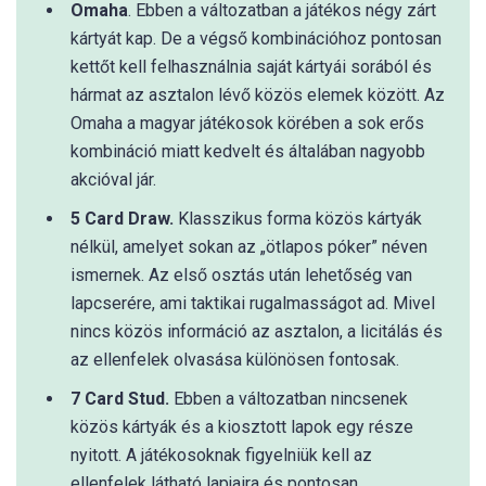
Omaha
. Ebben a változatban a játékos négy zárt
kártyát kap. De a végső kombinációhoz pontosan
kettőt kell felhasználnia saját kártyái sorából és
hármat az asztalon lévő közös elemek között. Az
Omaha a magyar játékosok körében a sok erős
kombináció miatt kedvelt és általában nagyobb
akcióval jár.
5 Card Draw.
Klasszikus forma közös kártyák
nélkül, amelyet sokan az „ötlapos póker” néven
ismernek. Az első osztás után lehetőség van
lapcserére, ami taktikai rugalmasságot ad. Mivel
nincs közös információ az asztalon, a licitálás és
az ellenfelek olvasása különösen fontosak.
7 Card Stud.
Ebben a változatban nincsenek
közös kártyák és a kiosztott lapok egy része
nyitott. A játékosoknak figyelniük kell az
ellenfelek látható lapjaira és pontosan