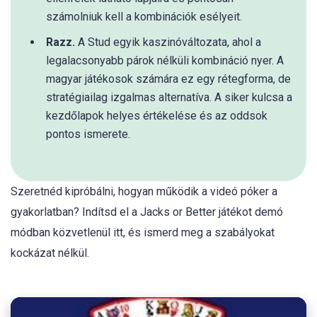
számolniuk kell a kombinációk esélyeit.
Razz.
A Stud egyik kaszinóváltozata, ahol a
legalacsonyabb párok nélküli kombináció nyer. A
magyar játékosok számára ez egy rétegforma, de
stratégiailag izgalmas alternatíva. A siker kulcsa a
kezdőlapok helyes értékelése és az oddsok
pontos ismerete.
Szeretnéd kipróbálni, hogyan működik a videó póker a
gyakorlatban? Indítsd el a Jacks or Better játékot demó
módban közvetlenül itt, és ismerd meg a szabályokat
kockázat nélkül.