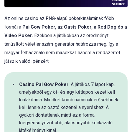
Az online casino az RNG-alapú pókerkínálatának főbb
formái a
Pai Gow Poker, az Oasis Poker, a Red Dog és a
Video Poker.
Ezekben a játékokban az eredményt
tanúsított véletlenszám-generátor határozza meg, így a
magyar felhasználó nem másokkal, hanem a rendszerrel
játszik valódi pénzért.
Casino Pai Gow Poker.
A játékos 7 lapot kap,
amelyekből egy öt- és egy kétlapos kezet kell
kialakítania. Mindkét kombinációnak erősebbnek
kell lennie az osztó kezénél a nyeréshez. A
gyakori döntetlenek miatt ez a forma
kiegyensúlyozottabb, alacsonyabb kockázatú
játékélményt kínál.