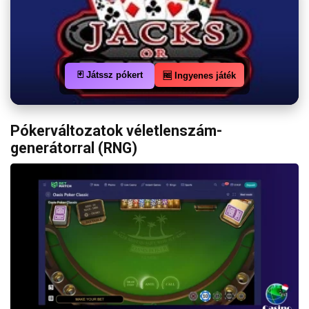
🃏 Játssz pókert
🆓 Ingyenes játék
Pókerváltozatok véletlenszám-
generátorral (RNG)