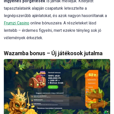
ingyenes pörgetések
is járnak melléjük. Kiterjedt
tapasztalataink alapján csapatunk letesztelte a
legnépszerűbb ajánlatokat, és azok nagyon hasonlítanak a
Frumzi Casino
online bónuszaira. A részleteket lásd
lentebb – érdemes figyelni, mert ezekre tényleg sok jó
vélemények érkeztek.
Wazamba bonus – Új játékosok jutalma