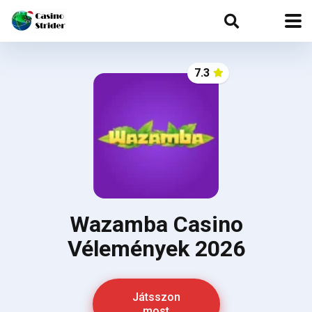
7.3
Wazamba Casino
Vélemények 2026
Játsszon
most