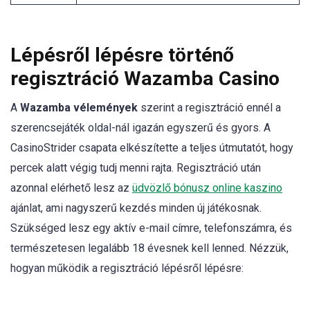
Lépésről lépésre történő
regisztráció Wazamba Casino
A
Wazamba vélemények
szerint a regisztráció ennél a
szerencsejáték oldal-nál igazán egyszerű és gyors. A
CasinoStrider csapata elkészítette a teljes útmutatót, hogy
percek alatt végig tudj menni rajta. Regisztráció után
azonnal elérhető lesz az
üdvözlő bónusz online kaszino
ajánlat, ami nagyszerű kezdés minden új játékosnak.
Szükséged lesz egy aktív e-mail címre, telefonszámra, és
természetesen legalább 18 évesnek kell lenned. Nézzük,
hogyan működik a regisztráció lépésről lépésre: