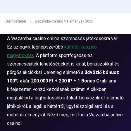
Casinostrider
»
Wazamba Casino Vélemények 2026
A Wazamba casino online szerencsés játékosokra vár!
Ez az egyik legnépszerűbb
külföldi kaszinó
magyaroknak
. A platform sportfogadás és
szerencsejáték lehetőségeket is kínál, bónuszokkal és
pörgős akciókkal. Jelenleg elérhető a
üdvözlő bónusz
100% akár 200.000 Ft + 200 IP + 1 Bonus Crab
, ami
kifejezetten vonzó kezdésnek számít. A cikkben
megtalálod a legfontosabb infókat: bónuszokról, elérhető
játékokról, a legális háttérről, ügyfélszolgálatról és a
mobilos élményről. Nézd meg, mit tud a Wazamba online
casino!