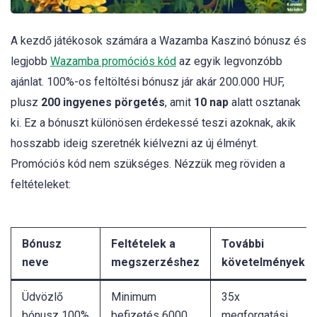
A kezdő játékosok számára a Wazamba Kaszinó bónusz és
legjobb
Wazamba promóciós kód
az egyik legvonzóbb
ajánlat. 100%-os feltöltési bónusz jár akár 200.000 HUF,
plusz
200 ingyenes pörgetés
, amit
10 nap
alatt osztanak
ki. Ez a bónuszt különösen érdekessé teszi azoknak, akik
hosszabb ideig szeretnék kiélvezni az új élményt.
Promóciós kód nem szükséges. Nézzük meg röviden a
feltételeket:
Bónusz
Feltételek a
További
neve
megszerzéshez
követelmények
Üdvözlő
Minimum
35x
bónusz 100%
befizetés 6000
megforgatási