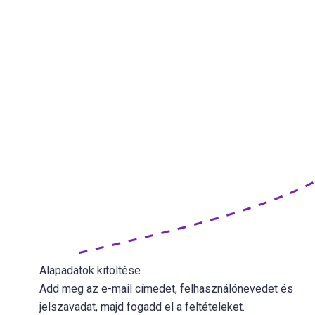
Alapadatok kitöltése
Add meg az e-mail címedet, felhasználónevedet és
jelszavadat, majd fogadd el a feltételeket.