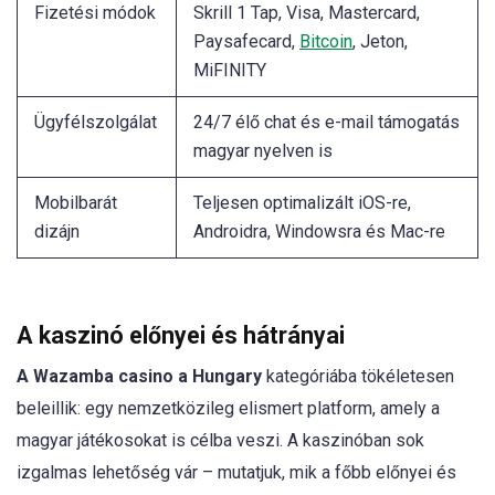
Fizetési módok
Skrill 1 Tap, Visa, Mastercard,
Paysafecard,
Bitcoin
, Jeton,
MiFINITY
Ügyfélszolgálat
24/7 élő chat és e-mail támogatás
magyar nyelven is
Mobilbarát
Teljesen optimalizált iOS-re,
dizájn
Androidra, Windowsra és Mac-re
A kaszinó előnyei és hátrányai
A Wazamba casino a Hungary
kategóriába tökéletesen
beleillik: egy nemzetközileg elismert platform, amely a
magyar játékosokat is célba veszi. A kaszinóban sok
izgalmas lehetőség vár – mutatjuk, mik a főbb előnyei és