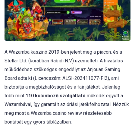
A Wazamba kaszinó 2019-ben jelent meg a piacon, és a
Stellar Ltd. (korábban Rabidi N.V.) üzemelteti. A hivatalos
működéshez szükséges engedélyt az Anjouan Gaming
Board adta ki (Licencszám: ALSI-202411077-FI2), ami
biztosítja a megbízhatóságot és a fair játékot. Jelenleg
több mint
110 különböző szolgáltató
működik együtt a
Wazambával, így garantált az óriási játékfelhozatal. Nézzük
meg most a Wazamba casino review részletesebb
bontását egy gyors táblázatban: