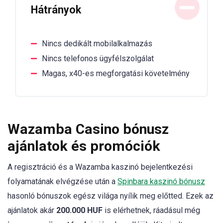
Hátrányok
Nincs dedikált mobilalkalmazás
Nincs telefonos ügyfélszolgálat
Magas, x40-es megforgatási követelmény
Wazamba Casino bónusz
ajánlatok és promóciók
A regisztráció és a Wazamba kaszinó bejelentkezési
folyamatának elvégzése után a
Spinbara kaszinó bónusz
hasonló bónuszok egész világa nyílik meg előtted. Ezek az
ajánlatok akár
200.000 HUF
is elérhetnek, ráadásul még