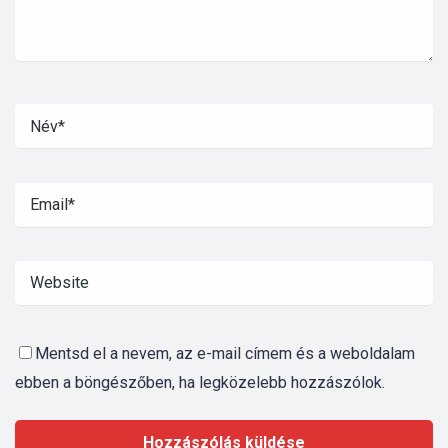
Mentsd el a nevem, az e-mail címem és a weboldalam
ebben a böngészőben, ha legközelebb hozzászólok.