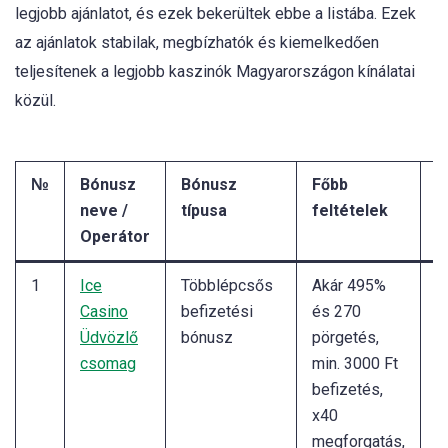
legjobb ajánlatot, és ezek bekerültek ebbe a listába. Ezek
az ajánlatok stabilak, megbízhatók és kiemelkedően
teljesítenek a legjobb kaszinók Magyarországon kínálatai
közül.
№
Bónusz
Bónusz
Főbb
M
neve /
típusa
feltételek
l
Operátor
1
Ice
Többlépcsős
Akár 495%
N
Casino
befizetési
és 270
é
Üdvözlő
bónusz
pörgetés,
p
csomag
min. 3000 Ft
befizetés,
x40
megforgatás,