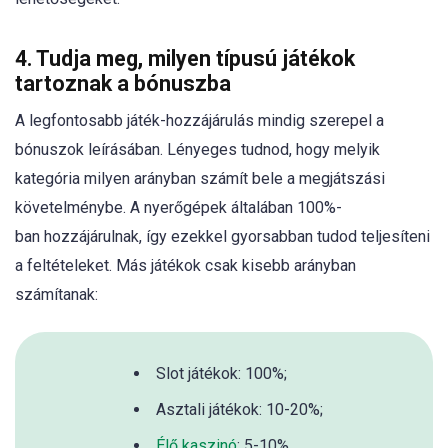
4. Tudja meg, milyen típusú játékok
tartoznak a bónuszba
A legfontosabb játék-hozzájárulás mindig szerepel a
bónuszok leírásában. Lényeges tudnod, hogy melyik
kategória milyen arányban számít bele a megjátszási
követelménybe. A nyerőgépek általában 100%-
ban hozzájárulnak, így ezekkel gyorsabban tudod teljesíteni
a feltételeket. Más játékok csak kisebb arányban
számítanak:
Slot játékok: 100%;
Asztali játékok: 10-20%;
Élő kaszinó
: 5-10%.