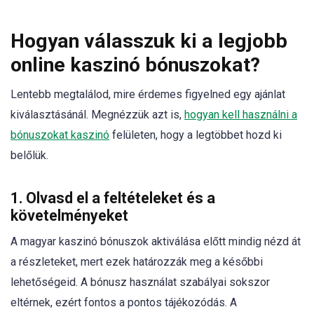
Hogyan válasszuk ki a legjobb
online kaszinó bónuszokat?
Lentebb megtalálod, mire érdemes figyelned egy ajánlat
kiválasztásánál. Megnézzük azt is,
hogyan kell használni a
bónuszokat kaszinó
felületen, hogy a legtöbbet hozd ki
belőlük.
1. Olvasd el a feltételeket és a
követelményeket
A magyar kaszinó bónuszok aktiválása előtt mindig nézd át
a részleteket, mert ezek határozzák meg a későbbi
lehetőségeid. A bónusz használat szabályai sokszor
eltérnek, ezért fontos a pontos tájékozódás. A