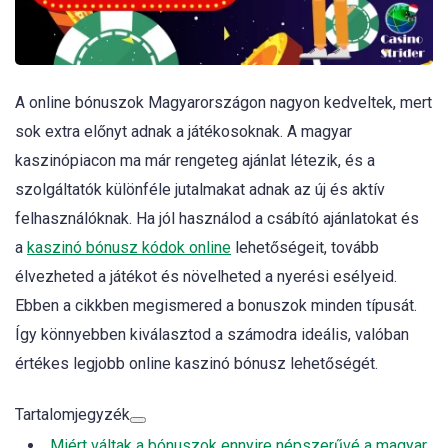
A online bónuszok Magyarországon nagyon kedveltek, mert
sok extra előnyt adnak a játékosoknak. A magyar
kaszinópiacon ma már rengeteg ajánlat létezik, és a
szolgáltatók különféle jutalmakat adnak az új és aktív
felhasználóknak. Ha jól használod a csábító ajánlatokat és
a
kaszinó bónusz kódok online
lehetőségeit, tovább
élvezheted a játékot és növelheted a nyerési esélyeid.
Ebben a cikkben megismered a bonuszok minden típusát.
Így könnyebben kiválasztod a számodra ideális, valóban
értékes legjobb online kaszinó bónusz lehetőségét.
Tartalomjegyzék
Miért váltak a bónuszok ennyire népszerűvé a magyar