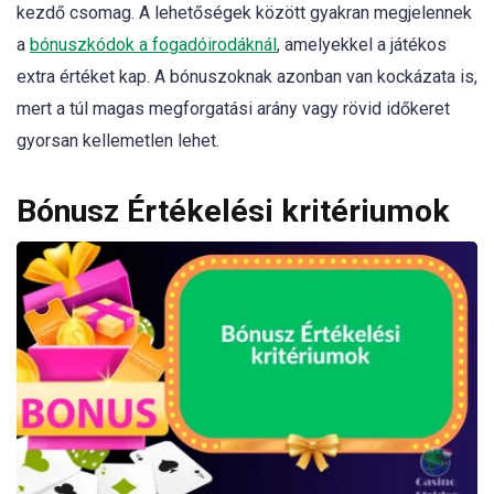
kezdő csomag. A lehetőségek között gyakran megjelennek
a
bónuszkódok a fogadóirodáknál
, amelyekkel a játékos
extra értéket kap. A bónuszoknak azonban van kockázata is,
mert a túl magas megforgatási arány vagy rövid időkeret
gyorsan kellemetlen lehet.
Bónusz Értékelési kritériumok