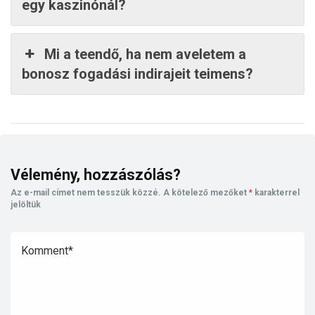
egy kaszinónál?
Mi a teendő, ha nem aveletem a
bonosz fogadási indirajeit teimens?
Vélemény, hozzászólás?
Az e-mail címet nem tesszük közzé.
A kötelező mezőket
*
karakterrel
jelöltük