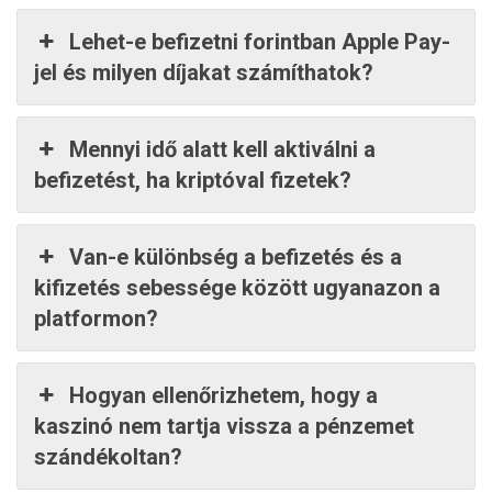
Hogyan befolyásolja a befizetés
összege a welcome bónusz összegét
2026-ban?
Minél nagyobb a befizetés összege, annál jobb az
üdvözlő bónusz. Ennek oka, hogy a legtöbb magyar
online kaszinó platformja az első befizetést 100%-kal,
vagy akár 200%-kal is megnöveli.
Mi történik, ha a bankom blokkolja a
kaszinó tranzakciót – van-e megoldás?
Lehet-e befizetni forintban Apple Pay-