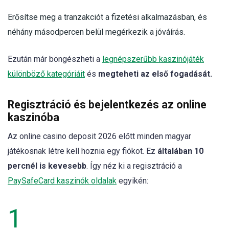
Töltse ki a szükséges adatokat – e-pénztárcánál elég az e-
mail-cím, kártyánál a száma, a CVV és a lejárati dátum kell.
6
Erősítse meg a tranzakciót a fizetési alkalmazásban, és
néhány másodpercen belül megérkezik a jóváírás.
Ezután már böngészheti a
legnépszerűbb kaszinójáték
különböző kategóriáit
és
megteheti az első fogadását.
Regisztráció és bejelentkezés az online
kaszinóba