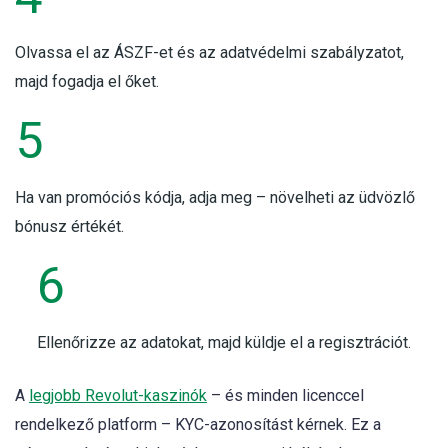
sarokban.
3
Töltse ki az űrlapot: név, születési dátum, e-mail,
telefonszám, lakcím.
4
Olvassa el az ÁSZF-et és az adatvédelmi szabályzatot,
majd fogadja el őket.