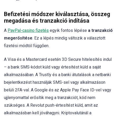
felső sarokban található az online kaszinókban
.
Befizetés felirattal jelenik meg vagy egy pénztárca ikon
jelöli. Kattintson rá, és a pénztár megnyílik egy felugró
ablakban vagy külön oldalon.
Mobil böngészőben ugyanez a gomb
gyakran egy
hamburger menübe kerül.
Ha nem látja a fejlécben,
keresse a Befizetés opciót a menüben.
Mobilalkalmazásokban a befizetés fül általában az alsó
navigációs sávban található
– egyetlen érintéssel
elérhető bárhonnan. Ha így sem találja, lépjen a
fiókbeállításokhoz, és keresse a Pénztárca vagy
Pénzügyek menüpontot.
Befizetési módszer kiválasztása, összeg