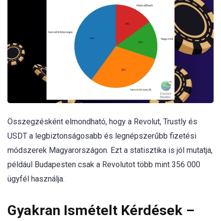
Bankkártya
Azonnali
Részleges
0
USDT
10 percen
Változó
0
belül
Bitcoin
15 percen
Változó
0
belül
Az alábbi kördiagram összefoglalja a különböző befizetési
módszerek fő előnyeit 2026-ban: