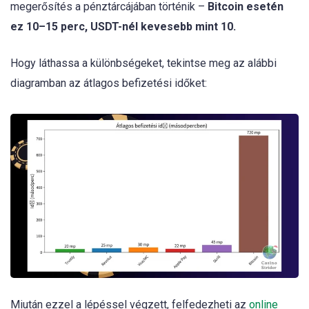
megadása és tranzakció indítása
A
PayPal-casino fizetés
egyik fontos lépése
a tranzakció
megerősítése
. Ez a lépés mindig változik a választott
fizetési módtól függően.
A Visa és a Mastercard esetén 3D Secure hitelesítés indul
– a bank SMS-kódot küld vagy értesítést küld a saját
alkalmazásában. A Trustly és a banki átutalások a netbanki
bejelentkezést használják SMS-sel vagy alkalmazáson
belüli 2FA-val. A Google és az Apple Pay Face ID-vel vagy
ujjlenyomattal erősítik meg a tranzakciót, kód nem
szükséges. A Revolut push-értesítést küld, amit az
alkalmazásban kell jóváhagyni. Kriptovalutánál a
megerősítés a pénztárcájában történik –
Bitcoin esetén
ez 10–15 perc, USDT-nél kevesebb mint 10.