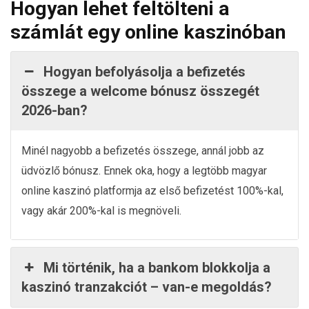
Összegzésként elmondható, hogy a Revolut, Trustly és
USDT a legbiztonságosabb és legnépszerűbb fizetési
módszerek Magyarországon. Ezt a statisztika is jól mutatja,
például Budapesten csak a Revolutot több mint 356 000
ügyfél használja.
Gyakran Ismételt Kérdések –
Hogyan lehet feltölteni a
számlát egy online kaszinóban