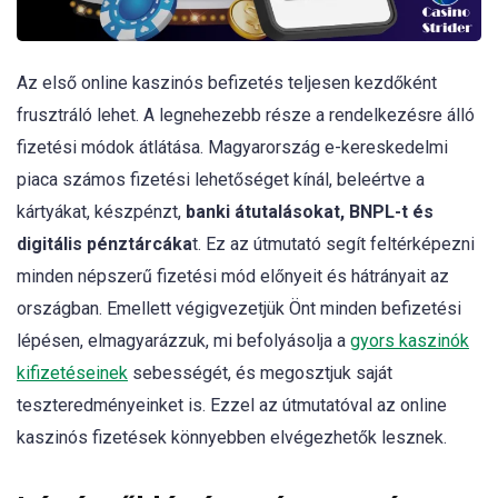
Az első online kaszinós befizetés teljesen kezdőként
frusztráló lehet. A legnehezebb része a rendelkezésre álló
fizetési módok átlátása. Magyarország e-kereskedelmi
piaca számos fizetési lehetőséget kínál, beleértve a
kártyákat, készpénzt,
banki átutalásokat, BNPL-t és
digitális pénztárcáka
t. Ez az útmutató segít feltérképezni
minden népszerű fizetési mód előnyeit és hátrányait az
országban. Emellett végigvezetjük Önt minden befizetési
lépésen, elmagyarázzuk, mi befolyásolja a
gyors kaszinók
kifizetéseinek
sebességét, és megosztjuk saját
teszteredményeinket is. Ezzel az útmutatóval az online
kaszinós fizetések könnyebben elvégezhetők lesznek.