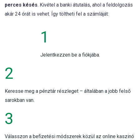
perces késés
. Kivétel a banki átutalás, ahol a feldolgozás
akár 24 órát is vehet. Így töltheti fel a számláját:
1
Jelentkezzen be a fiókjába.
2
Keresse meg a pénztár részleget – általában a jobb felső
sarokban van.