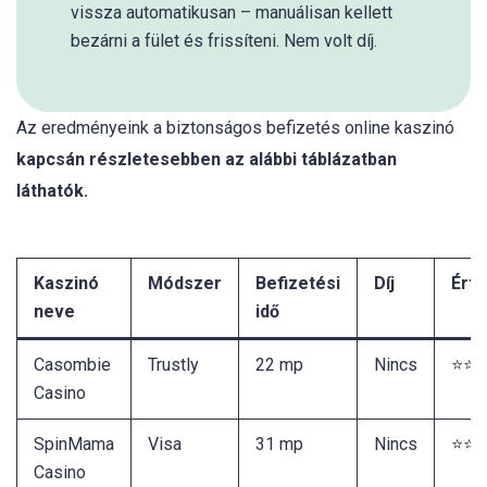
17 másodperc Trustly-val a gombnyomástól az
egyenleg frissüléséig. A fizetési lehetőségek jól
láthatóan a pénztár oldalának tetején voltak. A
banki átirányítás zökkenőmentes volt, a 2FA
gyorsan lezajlott, nem volt probléma. Nem volt díj.
Ice Casino.
A Skrill-befizetés 48 másodpercet
vett igénybe – hosszabb ideig tartott, mint a
többinél. A késés inkább a Skrill-bejelentkezési
lépésnél jelentkezett, nem a kaszinó oldalán. A
pénztár felülete intuitív volt.
Shiny Wilds Casino.
A Visa-befizetés 26
másodperc alatt lett megerősítve. Letisztult
pénztár, jól jelölt módszerek. Egy probléma: a
fizetés befejezése után az oldal nem irányított
vissza automatikusan – manuálisan kellett
bezárni a fület és frissíteni. Nem volt díj.