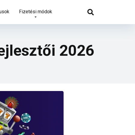
usok
Fizetési módok
ejlesztői 2026