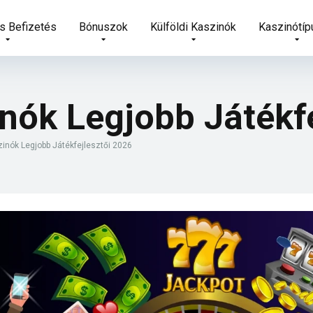
s Befizetés
Bónuszok
Külföldi Kaszinók
Kaszinótíp
nók Legjobb Játékf
inók Legjobb Játékfejlesztői 2026