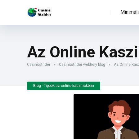
Minimáli
Az Online Kaszi
Casinostrider
»
Casinostrider webhely blog
»
Az Online Kasz
Blog - Tippek az online kaszinókban