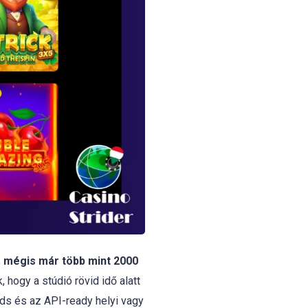
,
mégis már több mint 2000
, hogy a stúdió rövid idő alatt
nds és az API-ready helyi vagy