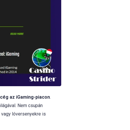
 cég az iGaming-piacon
.
ilágával. Nem csupán
k vagy lóversenyekre is