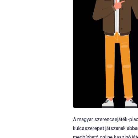
A magyar szerencsejáték-piac
kulcsszerepet játszanak abba
megbízható online kaszinó ját