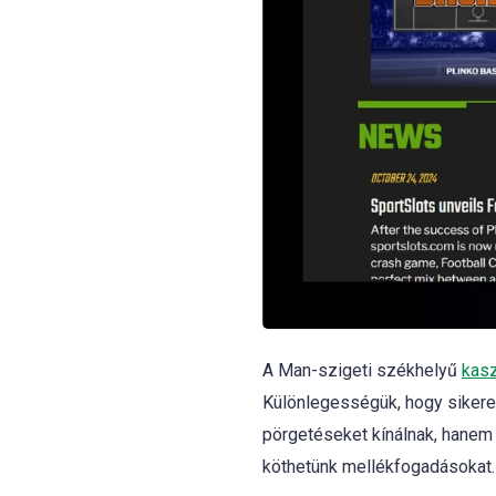
A Man-szigeti székhelyű
kasz
Különlegességük, hogy sikere
pörgetéseket kínálnak, hanem 
köthetünk mellékfogadásokat.