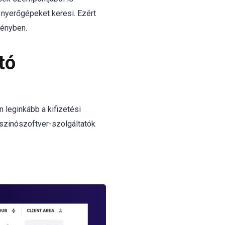
nyerőgépeket keresi. Ezért
ményben.
tó
n leginkább a kifizetési
aszinószoftver-szolgáltatók