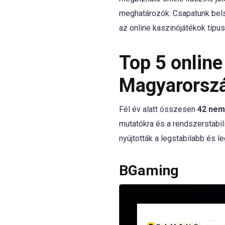
meghatározók. Csapatunk bels
az online kaszinójátékok típ
Top 5 online
Magyarorsz
Fél év alatt összesen
42 nemz
mutatókra és a rendszerstabil
nyújtották a legstabilabb és 
BGaming