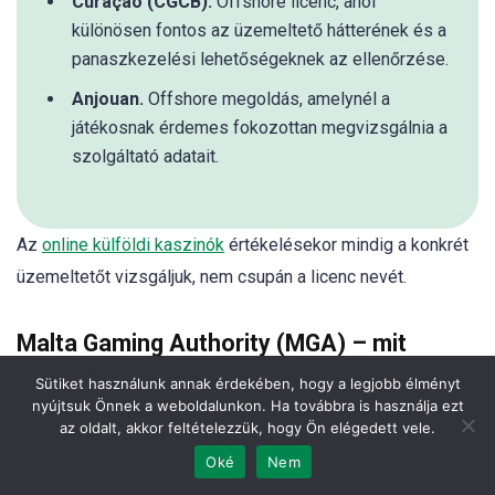
Curaçao (CGCB).
Offshore licenc, ahol
különösen fontos az üzemeltető hátterének és a
panaszkezelési lehetőségeknek az ellenőrzése.
Anjouan.
Offshore megoldás, amelynél a
játékosnak érdemes fokozottan megvizsgálnia a
szolgáltató adatait.
Az
online külföldi kaszinók
értékelésekor mindig a konkrét
üzemeltetőt vizsgáljuk, nem csupán a licenc nevét.
Malta Gaming Authority (MGA) – mit
érdemes tudni
Sütiket használunk annak érdekében, hogy a legjobb élményt
nyújtsuk Önnek a weboldalunkon. Ha továbbra is használja ezt
az oldalt, akkor feltételezzük, hogy Ön elégedett vele.
Oké
Nem