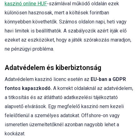
kaszinó online HUF
-számlával működő oldalán ezek
különösen hasznosak, mert a költések forintban
könnyebben követhetők. Számos oldalon napi, heti vagy
havi limitek is beállíthatók. A szabályozók azért írják elő
ezeket az eszközöket, hogy a játék szórakozás maradjon,
ne pénzügyi probléma.
Adatvédelem és kiberbiztonság
Adatvédelem kaszinó licenc esetén az
EU-ban a GDPR
fontos kapaszkodó.
A korrekt oldalaknál az adatvédelem,
a titkosítás és az átlátható adatkezelési tájékoztató
alapvető elvárások. Egy megfelelő kaszinó nem kezeli
felelőtlenül a személyes adatokat. Offshore-on vagy
ismeretlen üzemeltetőknél azonban nagyobb lehet a
kockázat.