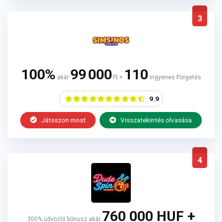
3
100%
99 000
110
akár
Ft +
Ingyenes Pörgetés
9.9
Játsszon most
Visszatekintés olvasása
4
760 000 HUF +
300% üdvözlő bónusz akár