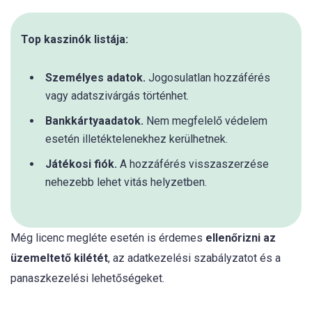
Top kaszinók listája:
Személyes adatok.
Jogosulatlan hozzáférés
vagy adatszivárgás történhet.
Bankkártyaadatok.
Nem megfelelő védelem
esetén illetéktelenekhez kerülhetnek.
Játékosi fiók.
A hozzáférés visszaszerzése
nehezebb lehet vitás helyzetben.
Még licenc megléte esetén is érdemes
ellenőrizni az
üzemeltető kilétét
, az adatkezelési szabályzatot és a
panaszkezelési lehetőségeket.