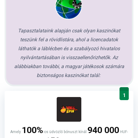
Tapasztalataink alapján csak olyan kaszinókat
teszünk fel a rövidlistára, ahol a licencadatok
láthatók a láblécben és a szabályozó hivatalos
nyilvántartásában is visszaellenőrizhetők. Az
alábbiakban további, a magyar játékosok számára
biztonságos kaszinókat talál:
1
100%
940 000
Amely
-os üdvözlő bónuszt kínál
HUF-