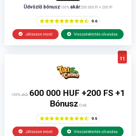
Üdvözlő bónusz
akár
100%
200.000 Ft + 200 IP
9.6
Játsszon most
Visszatekintés olvasása
11
600 000 HUF +200 FS +1
100% akár
Bónusz
Crab
9.5
Játsszon most
Visszatekintés olvasása