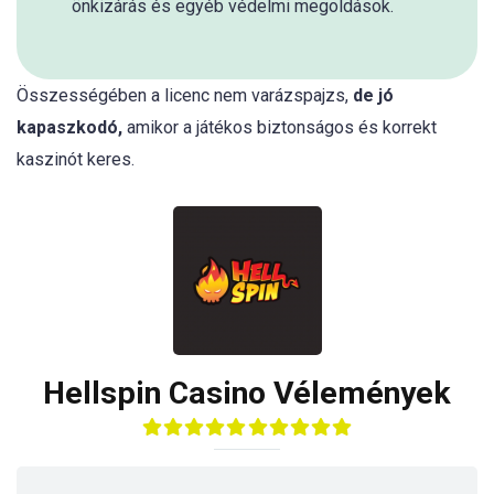
önkizárás és egyéb védelmi megoldások.
Összességében a licenc nem varázspajzs,
de jó
kapaszkodó,
amikor a játékos biztonságos és korrekt
kaszinót keres.
Hellspin Casino Vélemények