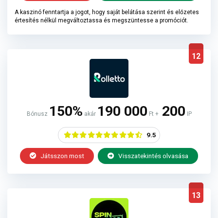
A kaszinó fenntartja a jogot, hogy saját belátása szerint és előzetes
értesítés nélkül megváltoztassa és megszüntesse a promóciót.
12
150%
190 000
200
Bónusz
akár
Ft +
IP
9.5
Játsszon most
Visszatekintés olvasása
13