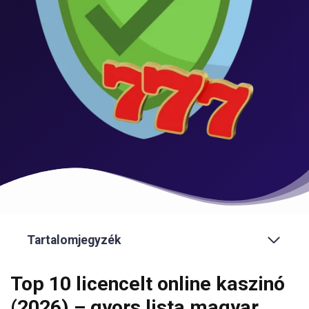
Tartalomjegyzék
Top 10 licencelt online kaszinó
(2026) – gyors lista magyar