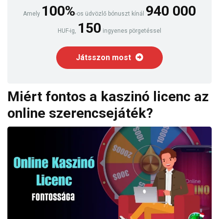
100%
940 000
Amely
-os üdvözlő bónuszt kínál
150
HUF-ig,
ingyenes pörgetéssel
Játsszon most
Miért fontos a kaszinó licenc az
online szerencsejáték?