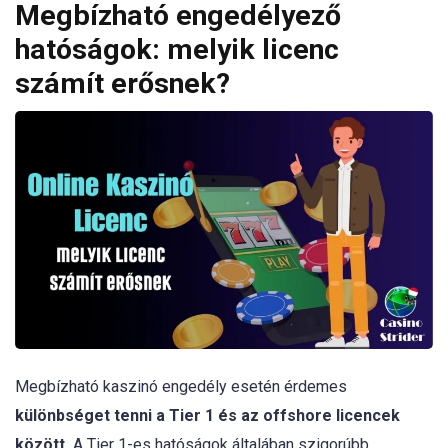
Megbízható engedélyező
hatóságok: melyik licenc
számít erősnek?
Megbízható kaszinó engedély esetén érdemes
különbséget tenni a Tier 1 és az offshore licencek
között.
A Tier 1-es hatóságok általában szigorúbb