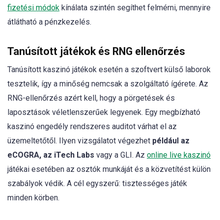
fizetési módok
kínálata szintén segíthet felmérni, mennyire
átlátható a pénzkezelés.
Tanúsított játékok és RNG ellenőrzés
Tanúsított kaszinó játékok esetén a szoftvert külső laborok
tesztelik, így a minőség nemcsak a szolgáltató ígérete. Az
RNG-ellenőrzés azért kell, hogy a pörgetések és
laposztások véletlenszerűek legyenek. Egy megbízható
kaszinó engedély rendszeres auditot várhat el az
üzemeltetőtől. Ilyen vizsgálatot végezhet
például az
eCOGRA, az iTech Labs
vagy a GLI. Az
online live kaszinó
játékai esetében az osztók munkáját és a közvetítést külön
szabályok védik. A cél egyszerű: tisztességes játék
minden körben.