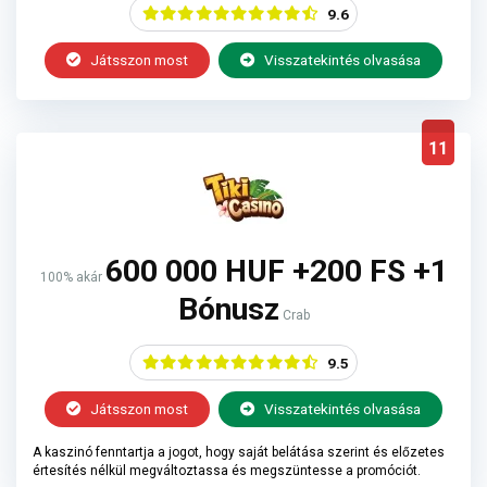
9.6
Játsszon most
Visszatekintés olvasása
11
600 000 HUF +200 FS +1
100% akár
Bónusz
Crab
9.5
Játsszon most
Visszatekintés olvasása
A kaszinó fenntartja a jogot, hogy saját belátása szerint és előzetes
értesítés nélkül megváltoztassa és megszüntesse a promóciót.