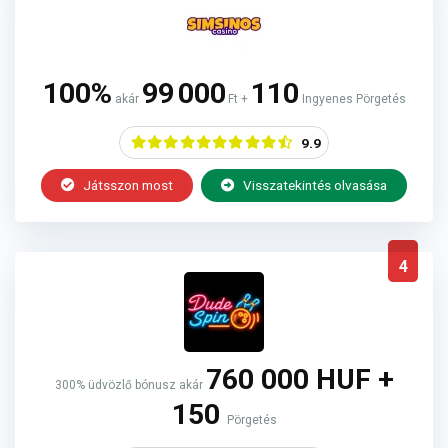
100%
99 000
110
akár
Ft +
Ingyenes Pörgetés
9.9
Játsszon most
Visszatekintés olvasása
4
760 000 HUF +
300% üdvözlő bónusz akár
150
Pörgetés