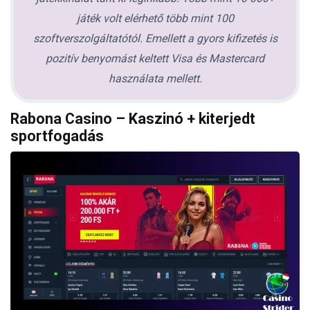
játék volt elérhető több mint 100
szoftverszolgáltatótól. Emellett a gyors kifizetés is
pozitív benyomást keltett Visa és Mastercard
használata mellett.
Rabona Casino – Kaszinó + kiterjedt
sportfogadás