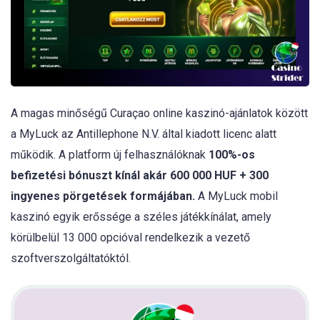
A magas minőségű Curaçao online kaszinó-ajánlatok között
a MyLuck az Antillephone N.V. által kiadott licenc alatt
működik. A platform új felhasználóknak
100%-os
befizetési bónuszt kínál akár 600 000 HUF + 300
ingyenes pörgetések formájában.
A MyLuck mobil
kaszinó egyik erőssége a széles játékkínálat, amely
körülbelül 13 000 opcióval rendelkezik a vezető
szoftverszolgáltatóktól.