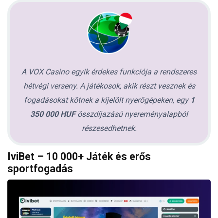
A VOX Casino egyik érdekes funkciója a rendszeres
hétvégi verseny. A játékosok, akik részt vesznek és
fogadásokat kötnek a kijelölt nyerőgépeken, egy
1
350 000 HUF
összdíjazású nyereményalapból
részesedhetnek.
IviBet – 10 000+ Játék és erős
sportfogadás