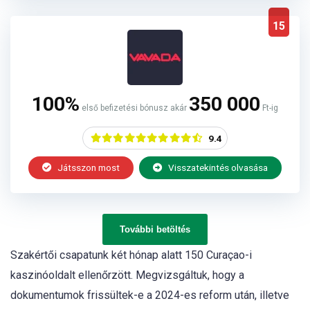
15
100%
350 000
első befizetési bónusz akár
Ft-ig
9.4
Játsszon most
Visszatekintés olvasása
További betöltés
Szakértői csapatunk két hónap alatt 150 Curaçao-i
kaszinóoldalt ellenőrzött. Megvizsgáltuk, hogy a
dokumentumok frissültek-e a 2024-es reform után, illetve