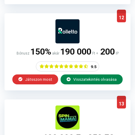
12
150%
190 000
200
Bónusz
akár
Ft +
IP
9.5
Játsszon most
Visszatekintés olvasása
13