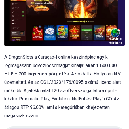
A DragonSlots a Curaçao-i online kaszinópiac egyik
legmagasabb üdvözlőcsomagját kínálja:
akár 1 600 000
HUF + 700 ingyenes pörgetés.
Az oldalt a Hollycorn N.V.
üzemelteti, és az OGL/2023/176/0095 számú licenc alatt
működik. A játékkínálat 120 szoftverszolgáltatóra épül –
köztük Pragmatic Play, Evolution, NetEnt és Play’n GO. Az
átlagos RTP 96,00%, ami a kategóriában kifejezetten
magasnak számít.