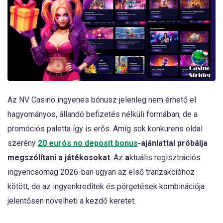
Az NV Casino ingyenes bónusz jelenleg nem érhető el
hagyományos, állandó befizetés nélküli formában, de a
promóciós paletta így is erős. Amíg sok konkurens oldal
szerény
20 eurós no deposit bonus
-ajánlattal próbálja
megszólítani a játékosokat
. Az
a
ktuális regisztrációs
ingyencsomag 2026-ban ugyan az első tranzakcióhoz
kötött, de az ingyenkreditek és pörgetések kombinációja
jelentősen növelheti a kezdő keretet.