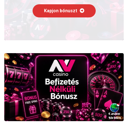
Kapjon bónuszt