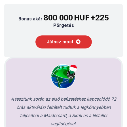
800 000
HUF
+225
Bonus akár
Pörgetés
Játssz most
A tesztünk során az első befizetéshez kapcsolódó 72
órás aktiválási feltételt tudtuk a legkönnyebben
teljesíteni a Mastercard, a Skrill és a Neteller
segítségével.