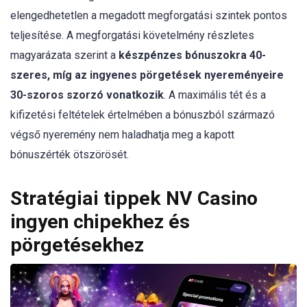
elengedhetetlen a megadott megforgatási szintek pontos
teljesítése. A megforgatási követelmény részletes
magyarázata szerint a
készpénzes bónuszokra 40-
szeres, míg az ingyenes pörgetések nyereményeire
30-szoros szorzó vonatkozik
. A maximális tét és a
kifizetési feltételek értelmében a bónuszból származó
végső nyeremény nem haladhatja meg a kapott
bónuszérték ötszörösét.
Stratégiai tippek NV Casino
ingyen chipekhez és
pörgetésekhez