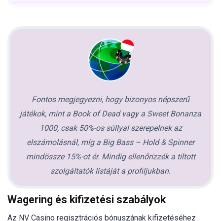
Fontos megjegyezni, hogy bizonyos népszerű
játékok, mint a Book of Dead vagy a Sweet Bonanza
1000, csak 50%-os súllyal szerepelnek az
elszámolásnál, míg a Big Bass – Hold & Spinner
mindössze 15%-ot ér. Mindig ellenőrizzék a tiltott
szolgáltatók listáját a profiljukban.
Wagering és kifizetési szabályok
Az NV Casino regisztrációs bónuszának kifizetéséhez