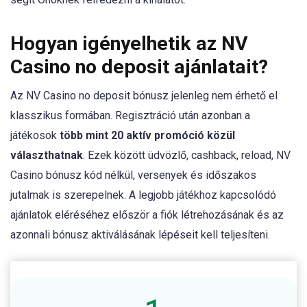
Hogyan igényelhetik az NV
Casino no deposit ajánlatait?
Az NV Casino no deposit bónusz jelenleg nem érhető el
klasszikus formában. Regisztráció után azonban a
játékosok
több mint 20 aktív promóció közül
választhatnak
. Ezek között üdvözlő, cashback, reload, NV
Casino bónusz kód nélkül, versenyek és időszakos
jutalmak is szerepelnek. A legjobb játékhoz kapcsolódó
ajánlatok eléréséhez először a fiók létrehozásának és az
azonnali bónusz aktiválásának lépéseit kell teljesíteni.