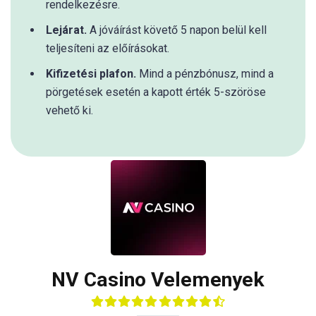
rendelkezésre.
Lejárat.
A jóváírást követő 5 napon belül kell
teljesíteni az előírásokat.
Kifizetési plafon.
Mind a pénzbónusz, mind a
pörgetések esetén a kapott érték 5-szöröse
vehető ki.
NV Casino Velemenyek