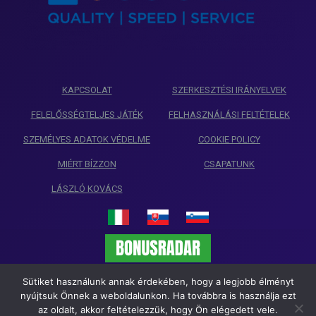
KAPCSOLAT
SZERKESZTÉSI IRÁNYELVEK
FELELŐSSÉGTELJES JÁTÉK
FELHASZNÁLÁSI FELTÉTELEK
SZEMÉLYES ADATOK VÉDELME
COOKIE POLICY
MIÉRT BÍZZON
CSAPATUNK
LÁSZLÓ KOVÁCS
Sütiket használunk annak érdekében, hogy a legjobb élményt
nyújtsuk Önnek a weboldalunkon. Ha továbbra is használja ezt
az oldalt, akkor feltételezzük, hogy Ön elégedett vele.
© Copyright 2026 CasinoStrider-hu.com