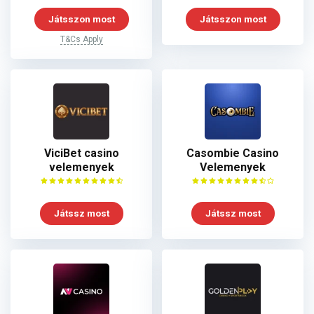
Játsszon most
Játsszon most
T&Cs Apply
ViciBet casino
Casombie Casino
velemenyek
Velemenyek
Játssz most
Játssz most