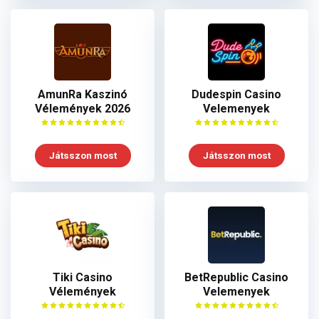
AmunRa Kaszinó
Dudespin Casino
Vélemények 2026
Velemenyek
Játsszon most
Játsszon most
Tiki Casino
BetRepublic Casino
Vélemények
Velemenyek