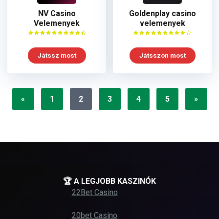
NV Casino
Goldenplay casino
Velemenyek
velemenyek
Játssz most
Játsszon most
«
1
2
3
4
5
»
🏆 A LEGJOBB KASZINÓK
22Bet Casino
20bet Casino