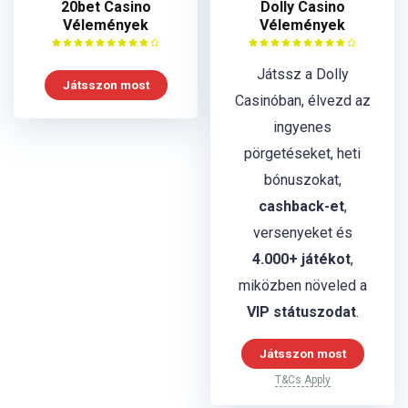
20bet Casino
Dolly Casino
Vélemények
Vélemények
Játssz a Dolly
Játsszon most
Casinóban, élvezd az
ingyenes
pörgetéseket, heti
bónuszokat,
cashback-et
,
versenyeket és
4.000+ játékot
,
miközben növeled a
VIP státuszodat
.
Játsszon most
T&Cs Apply