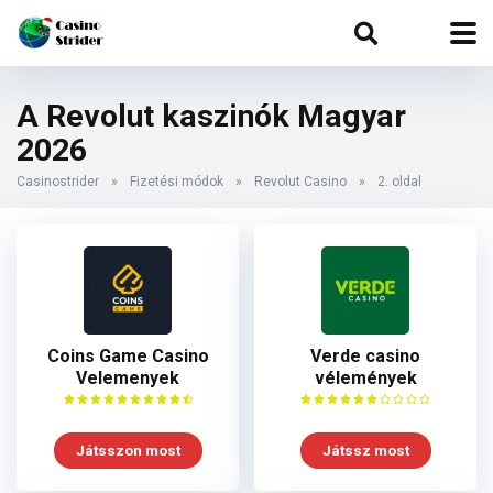
A Revolut kaszinók Magyar
2026
Casinostrider
»
Fizetési módok
»
Revolut Casino
»
2. oldal
Coins Game Casino
Verde casino
Velemenyek
vélemények
Játsszon most
Játssz most