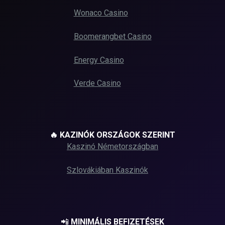
Wonaco Casino
Boomerangbet Casino
Energy Casino
Verde Casino
🔥 KAZINÓK ORSZÁGOK SZERINT
Kaszinó Németországban
Szlovákiában Kaszinók
📲
MINIMÁLIS BEFIZETÉSEK