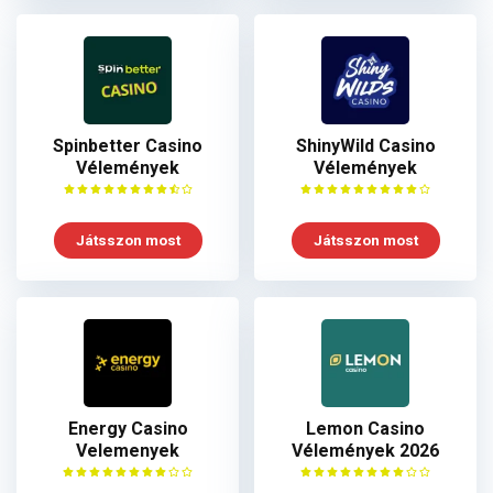
Spinbetter Casino
ShinyWild Casino
Vélemények
Vélemények
Játsszon most
Játsszon most
Energy Casino
Lemon Casino
Velemenyek
Vélemények 2026