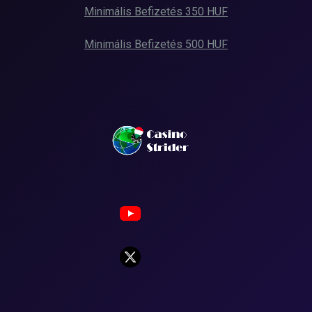
Minimális Befizetés 350 HUF
Minimális Befizetés 500 HUF